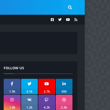
FOLLOW US
1.5k
3.1k
2.7k
500
1.8k
1.2k
4.2k
2.3k