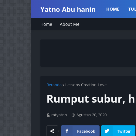
Yatno Abu hanin
HOME
TU
Home
About Me
Beranda
Lessons-Creation-Love
Rumput subur, hi
mtyatno
Agustus 20, 2020
Facebook
Twitter